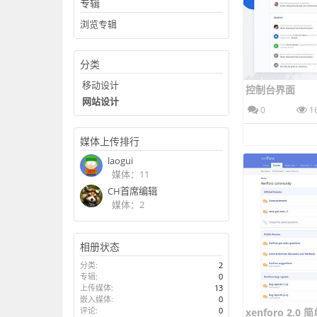
专辑
浏览专辑
分类
移动设计
控制台界面
网站设计
0
1
媒体上传排行
laogui
媒体：11
CH首席编辑
媒体：2
相册状态
分类:
2
专辑:
0
上传媒体:
13
嵌入媒体:
0
评论:
0
xenforo 2.0