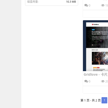
磁盘用量:
10.3 MB
0
1
0
2
1
第 1 页 - 共 2 页