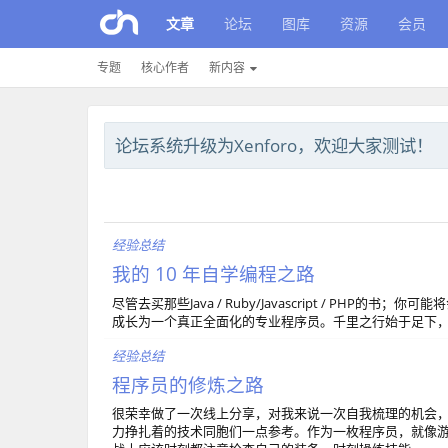
文章
论坛
图库
资源
会员
专题
核心作者
新内容
论坛系统升级为Xenforo，欢迎大家测试！
经验总结
我的 10 年自学编程之路
尽管去买那些Java / Ruby/Javascript / PH
成长为一个真正全面化的专业程序员。千里之行始于足下，
经验总结
程序员的修炼之路
很荣幸做了一次线上分享，对我来说一次自我梳理的机会
力挣扎着的技术同胞们一点参考。作为一枚程序员，就像