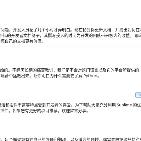
有问题，开发人员花了几个小时才弄明白。现在轮到你更新文档，并找出如何在
不错的开发者文档例子，其撰写投入的时间为开发的团队带来极大的收益。 那
使您自己的文档更有价值。
前才开始的。不经历长期的痛苦教训，我们是不会对这门语言以及它的平台所提供的
苦中拯救出来，让你明白为什么需要去了解 Python。
已
效、简洁和插件丰富等特点受到开发者的喜爱。为了帮助大家充分利用 Sublime 的优
Text 插件。如果您有更好的项目推荐，欢迎留言分享。
比较。每个框架都有它自己的强项和弱项，以及适合的领域，你需要根据这些特点