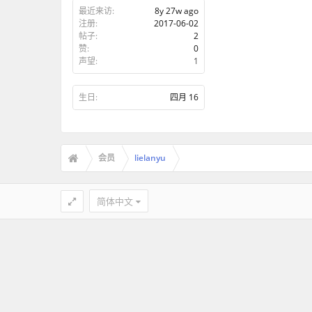
最近来访:
8y 27w ago
注册:
2017-06-02
帖子:
2
赞:
0
声望:
1
生日:
四月 16
会员
lielanyu
简体中文