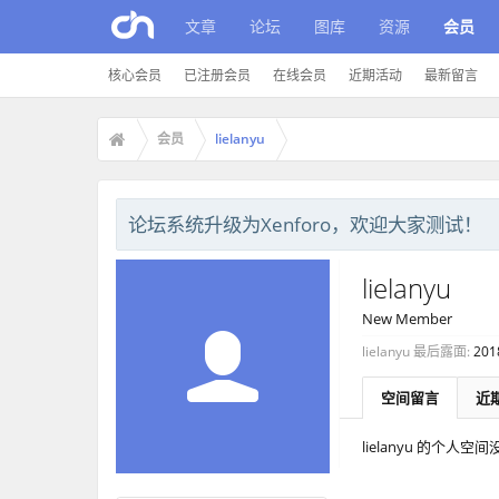
文章
论坛
图库
资源
会员
核心会员
已注册会员
在线会员
近期活动
最新留言
会员
lielanyu
论坛系统升级为Xenforo，欢迎大家测试！
lielanyu
New Member
lielanyu 最后露面:
201
空间留言
近
lielanyu 的个人空